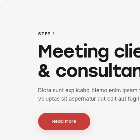
STEP 1
Meeting cli
& consulta
Dicta sunt explicabo. Nemo enim ipsam 
voluptas sit aspernatur aut odit aut fugit
Read More