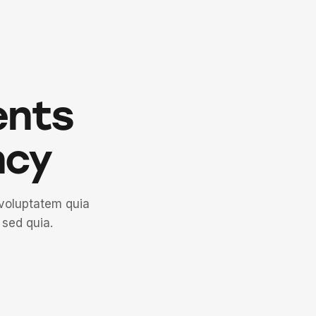
ents
ncy
voluptatem quia
 sed quia.