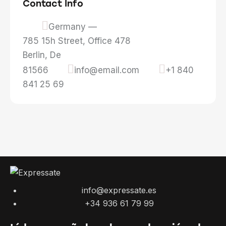
Contact Info
Germany —
785 15h Street, Office 478
Berlin, De
81566
info@email.com
+1 840
841 25 69
info@expressate.es
+34 936 61 79 99