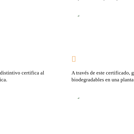
FOOD AND
istintivo certifica al
A través de este certificado
ica.
biodegradables en una planta
CERTIFIC
COMPOSTA