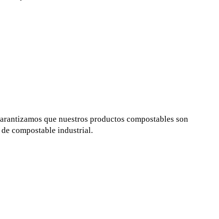
 DRUG ADMINISTRATION
, garantizamos que nuestros productos compostables son
 de compostable industrial.
ADO DE
BILIDAD