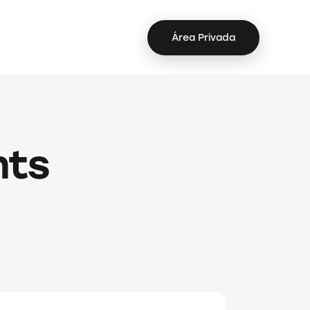
Área Privada
nts