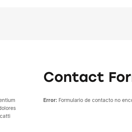
Contact Fo
sentium
Error:
Formulario de contacto no enc
dolores
catti