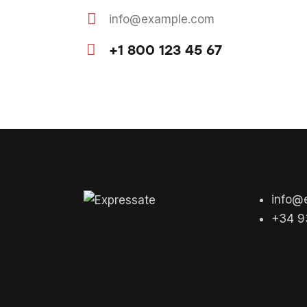
info@example.com
E-
+1 800 123 45 67
m
Ph
ail
on
:
e:
info@
+34 9