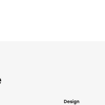
e
Design
80%