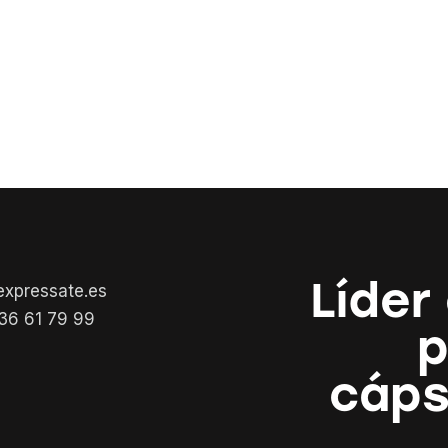
Líder
expressate.es
36 61 79 99
p
cáps