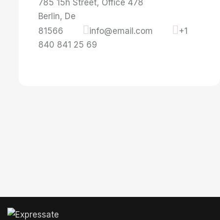
785 15h Street, Office 478
Berlin, De
81566
info@email.com
+1
840 841 25 69