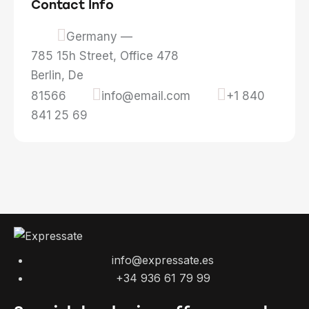
Contact Info
Germany —
785 15h Street, Office 478
Berlin, De
81566
info@email.com
+1 840
841 25 69
info@expressate.es
+34 936 61 79 99