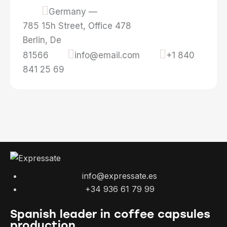
Germany —
785 15h Street, Office 478
Berlin, De
81566
info@email.com
+1 840
841 25 69
info@expressate.es
+34 936 61 79 99
Spanish leader in coffee capsules
production.