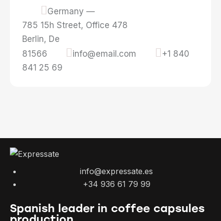
Germany —
785 15h Street, Office 478
Berlin, De
81566
info@email.com
+1 840
841 25 69
info@expressate.es
+34 936 61 79 99
Spanish leader in coffee capsules
production.