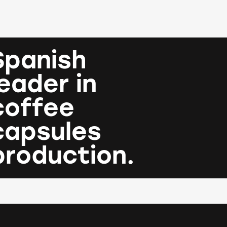
Spanish
leader in
coffee
capsules
production.