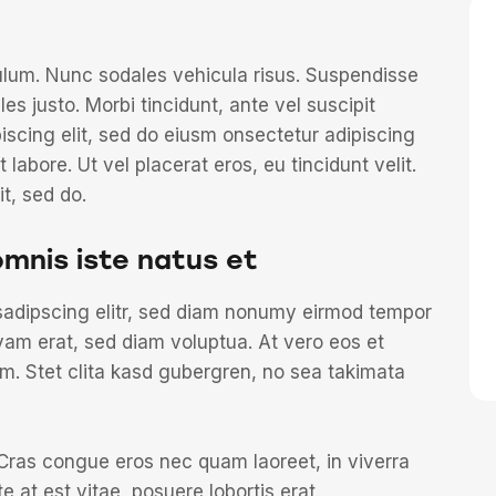
bulum. Nunc sodales vehicula risus. Suspendisse
les justo. Morbi tincidunt, ante vel suscipit
piscing elit, sed do eiusm onsectetur adipiscing
 labore. Ut vel placerat eros, eu tincidunt velit.
it, sed do.
omnis iste natus et
sadipscing elitr, sed diam nonumy eirmod tempor
yam erat, sed diam voluptua. At vero eos et
m. Stet clita kasd gubergren, no sea takimata
Cras congue eros nec quam laoreet, in viverra
e at est vitae, posuere lobortis erat.