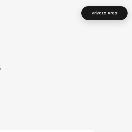
Private Area
s